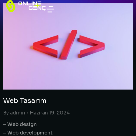
Web Tasarım
By
admin
Haziran 19, 2024
– Web design
– Web development